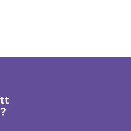
tt
n?