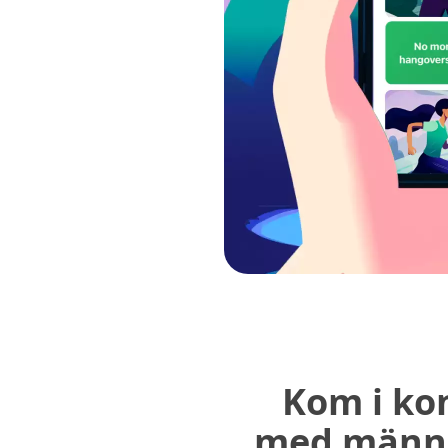
Kom i ko
med männ