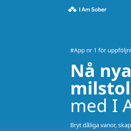
#App nr 1 för uppföljn
Nå ny
milsto
med I 
Bryt dåliga vanor, ska