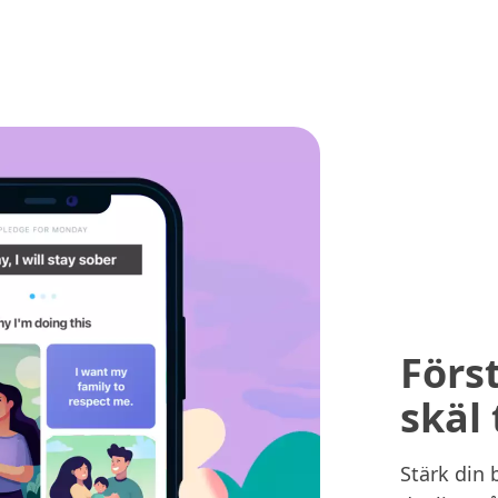
Förs
skäl 
Stärk din