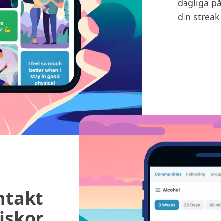
dagliga p
din streak
ntakt
iskor