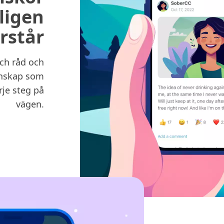
ligen
rstår
och råd och
enskap som
rje steg på
vägen.