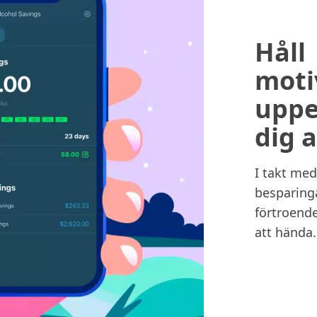
Håll
moti
uppe
dig 
I takt med
besparinga
förtroende
att hända.