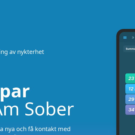
ing av nykterhet
a
lpar
Am Sober
pa nya och få kontakt med