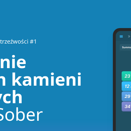
 trzeźwości #1
nie
h kamieni
ych
Sober