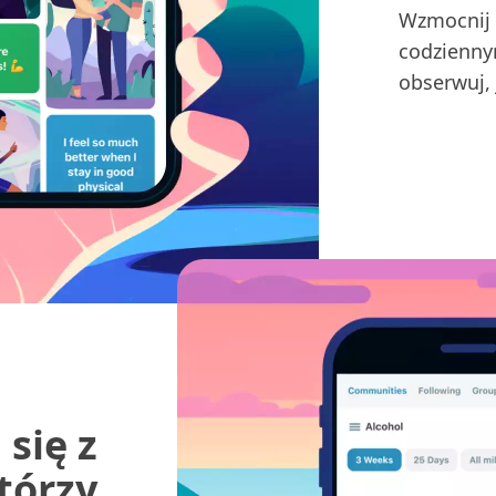
Wzmocnij 
codzienny
obserwuj, 
się z
tórzy