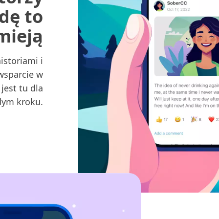
dę to
mieją
istoriami i
wsparcie w
jest tu dla
dym kroku.