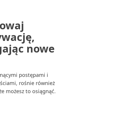
owaj
wację,
gając nowe
snącymi postępami i
ściami, rośnie również
że możesz to osiągnąć.