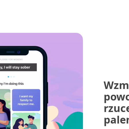
Wzmo
pow
rzuc
pale