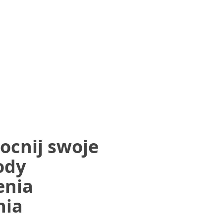
cnij swoje
ody
enia
nia