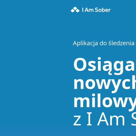
Aplikacja do śledzenia
Osiąga
nowyc
milow
z I Am 