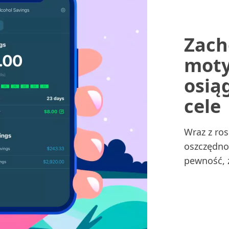
Zach
moty
osią
cele
Wraz z ro
oszczędno
pewność, 