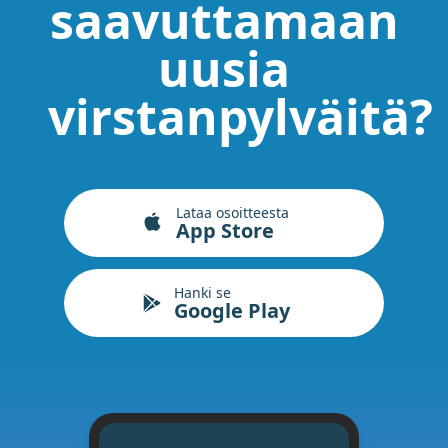
saavuttamaan
uusia
virstanpylväitä?
Lataa osoitteesta
App Store
Hanki se
Google Play