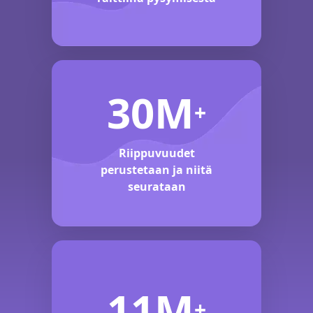
30M
+
Riippuvuudet
perustetaan ja niitä
seurataan
11M
+