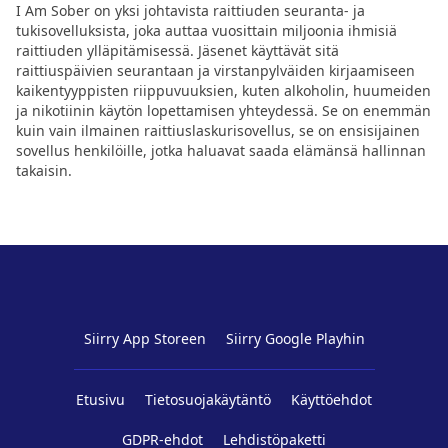
I Am Sober on yksi johtavista raittiuden seuranta- ja
tukisovelluksista, joka auttaa vuosittain miljoonia ihmisiä
raittiuden ylläpitämisessä. Jäsenet käyttävät sitä
raittiuspäivien seurantaan ja virstanpylväiden kirjaamiseen
kaikentyyppisten riippuvuuksien, kuten alkoholin, huumeiden
ja nikotiinin käytön lopettamisen yhteydessä. Se on enemmän
kuin vain ilmainen raittiuslaskurisovellus, se on ensisijainen
sovellus henkilöille, jotka haluavat saada elämänsä hallinnan
takaisin.
Siirry App Storeen
Siirry Google Playhin
Etusivu
Tietosuojakäytäntö
Käyttöehdot
GDPR-ehdot
Lehdistöpaketti