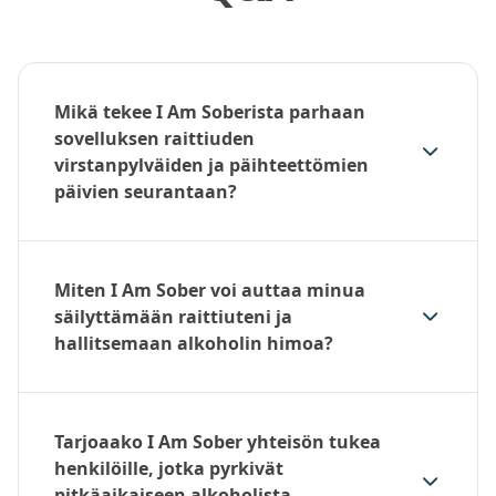
Mikä tekee I Am Soberista parhaan
sovelluksen raittiuden
virstanpylväiden ja päihteettömien
päivien seurantaan?
Miten I Am Sober voi auttaa minua
säilyttämään raittiuteni ja
hallitsemaan alkoholin himoa?
Tarjoaako I Am Sober yhteisön tukea
henkilöille, jotka pyrkivät
pitkäaikaiseen alkoholista