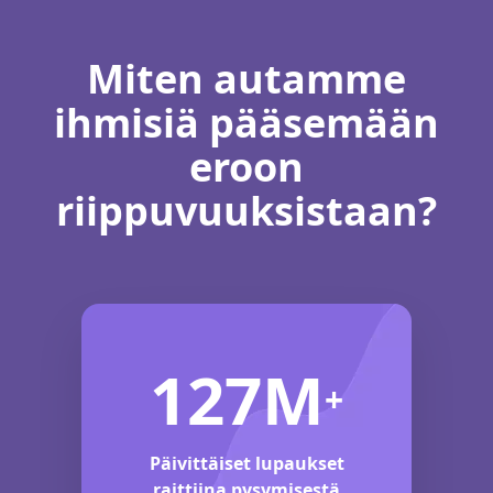
Miten autamme
ihmisiä pääsemään
eroon
riippuvuuksistaan?
127M
+
Päivittäiset lupaukset
raittiina pysymisestä