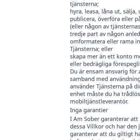
tjänsterna;
hyra, leasa, låna ut, sälja,
publicera, överföra eller p
(eller någon av tjänsterna
tredje part av någon anle
omformatera eller rama in
Tjänsterna; eller
skapa mer än ett konto me
eller bedrägliga förespegli
Du är ensam ansvarig för a
samband med användninge
använder Tjänsterna på di
enhet måste du ha trådlös 
mobiltjänstleverantör.
Inga garantier
I Am Sober garanterar att I
dessa Villkor och har den 
garanterar att du giltigt h