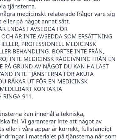
ia tjänsterna.
å några medicinskt relaterade frågor vare sig
t eller på något annat sätt.
 ÄR ENDAST AVSEDDA FÖR
OCH ÄR INTE AVSEDDA SOM ERSÄTTNING
 HELLER, PROFESSIONELL MEDICINSK
LER BEHANDLING. BORTSE INTE FRÅN,
RÖJ INTE MEDICINSK RÅDGIVNING FRÅN EN
RE PÅ GRUND AV NÅGOT DU KAN HA LÄST
ÄND INTE TJÄNSTERNA FÖR AKUTA
DU RÅKAR UT FÖR EN MEDICINSK
OMEDELBART KONTAKTA
 RINGA 911.
änsterna kan innehålla tekniska,
iska fel. Vi garanterar inte att något av
 eller i våra appar är korrekt, fullständigt
 ändringar i materialet på tjänsterna när som