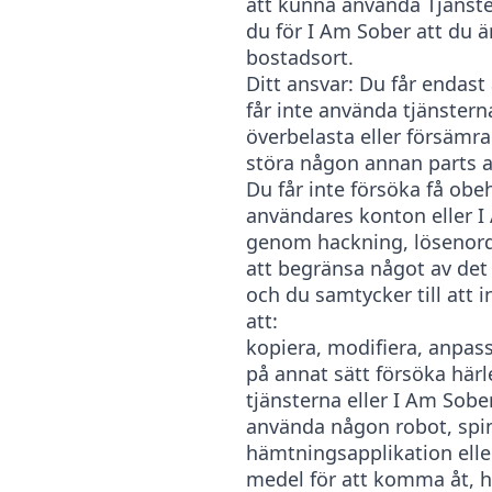
att kunna använda Tjänste
du för I Am Sober att du 
bostadsort.
Ditt ansvar: Du får endast
får inte använda tjänstern
överbelasta eller försämra 
störa någon annan parts a
Du får inte försöka få obe
användares konton eller I
genom hackning, lösenords
att begränsa något av det 
och du samtycker till att i
att:
kopiera, modifiera, anpass
på annat sätt försöka härle
tjänsterna eller I Am Sobe
använda någon robot, spin
hämtningsapplikation elle
medel för att komma åt, h