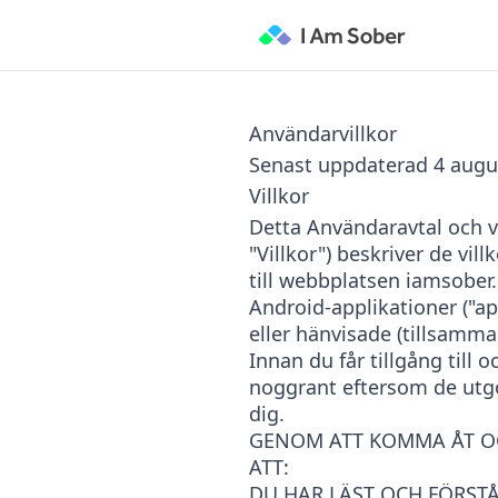
Användarvillkor
Senast uppdaterad 4 augu
Villkor
Detta Användaravtal och vå
"Villkor") beskriver de vil
till webbplatsen iamsober.
Android-applikationer ("app
eller hänvisade (tillsamma
Innan du får tillgång till 
noggrant eftersom de utgö
dig.
GENOM ATT KOMMA ÅT O
ATT:
DU HAR LÄST OCH FÖRSTÅ