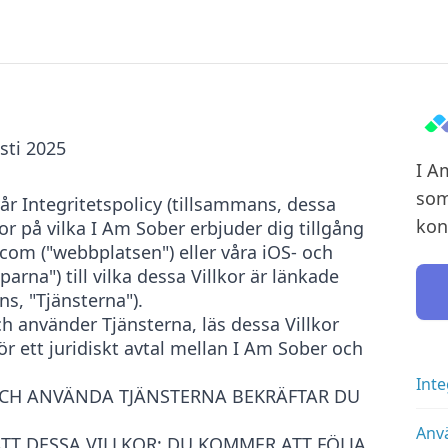
sti 2025
I A
som
r Integritetspolicy (tillsammans, dessa
kont
lkor på vilka I Am Sober erbjuder dig tillgång
com ("webbplatsen") eller våra iOS- och
arna") till vilka dessa Villkor är länkade
ns, "Tjänsterna").
och använder Tjänsterna, läs dessa Villkor
r ett juridiskt avtal mellan I Am Sober och
Inte
CH ANVÄNDA TJÄNSTERNA BEKRÄFTAR DU
Anvä
TT DESSA VILLKOR; DU KOMMER ATT FÖLJA