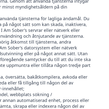
rna. Genom att använda tjänsterna intygar
är minst myndighetsåldern på din
 använda tjänsterna för lagliga ändamål. Du
a på något sätt som kan skada, inaktivera,
I Am Sober's servrar eller nätverk eller
nvändning och åtnjutande av tjänsterna.
hörig åtkomst till tjänsterna, andra
 Am Sober's datorsystem eller nätverk
utvinning eller på något annat sätt. Utan
föregående samtycker du till att du inte ska
nte uppmuntra eller tillåta någon tredje part
a, översätta, bakåtkompilera, avkoda eller
da eller få tillgång till någon del av
r-innehållet;
del, webbplats sökning /
r annan automatiserad enhet, process eller
ämta, skrapa eller indexera någon del av