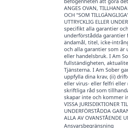
befogenheten att göra 
ANGES OVAN, TILLHANDAH
OCH "SOM TILLGÄNGLIGA"
UTTRYCKLIG ELLER UNDERF
specifikt alla garantier och
underförstådda garantier fö
ändamål, titel, icke-intrå
och alla garantier som är
eller handelsbruk. I Am So
fullständigheten, aktualite
Tjänsterna. I Am Sober gar
uppfylla dina krav, (ii) dr
eller virus- eller felfri ell
skriftliga råd som tillhan
skapar inte och kommer in
VISSA JURISDIKTIONER TI
UNDERFÖRSTÅDDA GARANTI
ALLA AV OVANSTÅENDE U
Ansvarsbegränsning