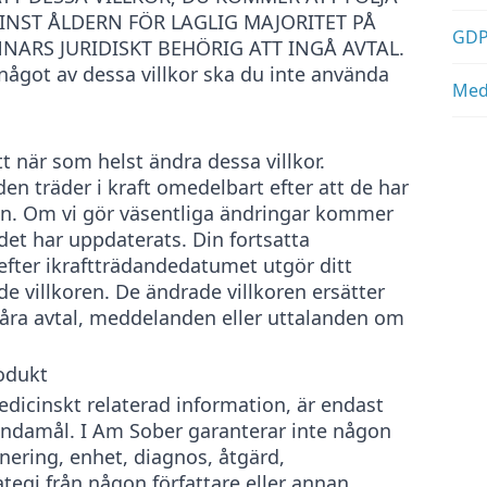
INST ÅLDERN FÖR LAGLIG MAJORITET PÅ
GDP
ARS JURIDISKT BEHÖRIG ATT INGÅ AVTAL.
något av dessa villkor ska du inte använda
Medi
tt när som helst ändra dessa villkor.
en träder i kraft omedelbart efter att de har
en. Om vi gör väsentliga ändringar kommer
 det har uppdaterats. Din fortsatta
efter ikraftträdandedatumet utgör ditt
 villkoren. De ändrade villkoren ersätter
 våra avtal, meddelanden eller uttalanden om
odukt
medicinskt relaterad information, är endast
ändamål. I Am Sober garanterar inte någon
nering, enhet, diagnos, åtgärd,
tegi från någon författare eller annan