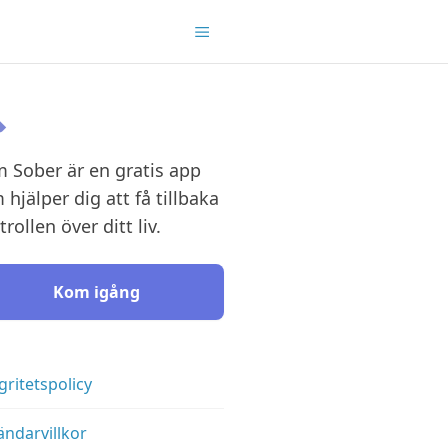
m Sober är en gratis app
 hjälper dig att få tillbaka
rollen över ditt liv.
Kom igång
gritetspolicy
ndarvillkor