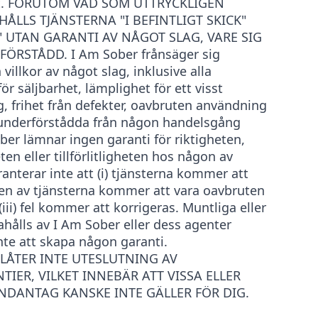
det. FÖRUTOM VAD SOM UTTRYCKLIGEN
ÅLLS TJÄNSTERNA "I BEFINTLIGT SKICK"
 UTAN GARANTI AV NÅGOT SLAG, VARE SIG
ÖRSTÅDD. I Am Sober frånsäger sig
 villkor av något slag, inklusive alla
r säljbarhet, lämplighet för ett visst
ng, frihet från defekter, oavbruten användning
 underförstådda från någon handelsgång
ber lämnar ingen garanti för riktigheten,
ten eller tillförlitligheten hos någon av
anterar inte att (i) tjänsterna kommer att
iften av tjänsterna kommer att vara oavbruten
er (iii) fel kommer att korrigeras. Muntliga eller
dahålls av I Am Sober eller dess agenter
te att skapa någon garanti.
LLÅTER INTE UTESLUTNING AV
ER, VILKET INNEBÄR ATT VISSA ELLER
NDANTAG KANSKE INTE GÄLLER FÖR DIG.