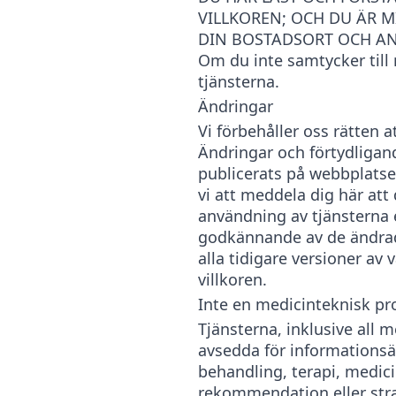
VILLKOREN; OCH DU ÄR M
DIN BOSTADSORT OCH ANN
Om du inte samtycker till 
tjänsterna.
Ändringar
Vi förbehåller oss rätten a
Ändringar och förtydligand
publicerats på webbplats
vi att meddela dig här att
användning av tjänsterna 
godkännande av de ändrade
alla tidigare versioner av
villkoren.
Inte en medicinteknisk pr
Tjänsterna, inklusive all 
avsedda för informations
behandling, terapi, medici
rekommendation eller stra