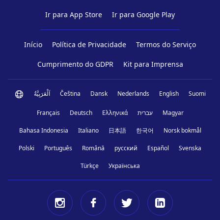
Ir para App Store
Ir para Google Play
Início
Política de Privacidade
Termos do Serviço
Cumprimento do GDPR
Kit para Imprensa
اَلْعَرَبِيَّةُ
Čeština
Dansk
Nederlands
English
Suomi
Français
Deutsch
Ελληνικά
עברית
Magyar
Bahasa Indonesia
Italiano
日本語
한국어
Norsk bokmål
Polski
Português
Română
русский
Español
Svenska
Türkçe
Українська