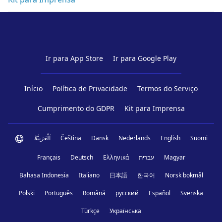
Ir para App Store
Ir para Google Play
Início
Política de Privacidade
Termos do Serviço
Cumprimento do GDPR
Kit para Imprensa
اَلْعَرَبِيَّةُ
Čeština
Dansk
Nederlands
English
Suomi
Français
Deutsch
Ελληνικά
עברית
Magyar
Bahasa Indonesia
Italiano
日本語
한국어
Norsk bokmål
Polski
Português
Română
русский
Español
Svenska
Türkçe
Українська