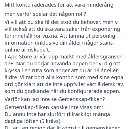
Mitt konto raderades för att vara minderårig,
men varför spelar det någon roll?
Vi vill att du ska få det stöd du behöver, men vi
vill också att du ska vara säker från exponering
för innehåll för vuxna. Att lämna ut personlig
information (inklusive din ålder) någonstans
online är riskabelt.
I App Store är vår app märkt med åldersgränsen
17+. När du börjar använda appen ber vi dig att
kryssa i en ruta som anger att du är 18 år eller
äldre. Vi tar bort alla konton som med sina egna
ord gör klart att de inte uppfyller vårt ålderskrav,
som du godkände när du konfigurerade appen.
Varför kan jag inte se Gemenskap-fliken?
Gemenskap-fliken kanske inte visas om:
Du ännu inte har slutfört tillräckligt många
dagliga löften (5 krävs).
Du är i en region där åtkomst till gemenskapen