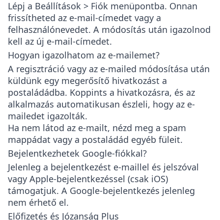
Lépj a
Beállítások > Fiók
menüpontba. Onnan
frissítheted az e-mail-címedet vagy a
felhasználónevedet. A módosítás után igazolnod
kell az új e-mail-címedet.
Hogyan igazolhatom az e-mailemet?
A regisztráció vagy az e-mailed módosítása után
küldünk egy megerősítő hivatkozást a
postaládádba. Koppints a hivatkozásra, és az
alkalmazás automatikusan észleli, hogy az e-
mailedet igazolták.
Ha nem látod az e-mailt, nézd meg a spam
mappádat vagy a postaládád egyéb füleit.
Bejelentkezhetek Google-fiókkal?
Jelenleg a bejelentkezést
e-maillel és jelszóval
vagy
Apple-bejelentkezéssel
(csak iOS)
támogatjuk. A Google-bejelentkezés jelenleg
nem érhető el.
Előfizetés és Józanság Plus