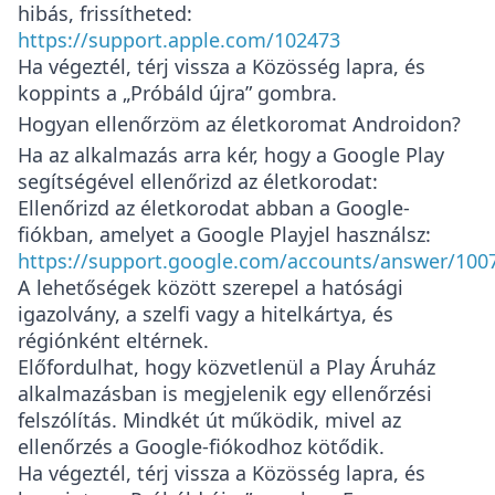
hibás, frissítheted:
https://support.apple.com/102473
Ha végeztél, térj vissza a Közösség lapra, és
koppints a „Próbáld újra” gombra.
Hogyan ellenőrzöm az életkoromat Androidon?
Ha az alkalmazás arra kér, hogy a Google Play
segítségével ellenőrizd az életkorodat:
Ellenőrizd az életkorodat abban a Google-
fiókban, amelyet a Google Playjel használsz:
https://support.google.com/accounts/answer/100
A lehetőségek között szerepel a hatósági
igazolvány, a szelfi vagy a hitelkártya, és
régiónként eltérnek.
Előfordulhat, hogy közvetlenül a Play Áruház
alkalmazásban is megjelenik egy ellenőrzési
felszólítás. Mindkét út működik, mivel az
ellenőrzés a Google-fiókodhoz kötődik.
Ha végeztél, térj vissza a Közösség lapra, és