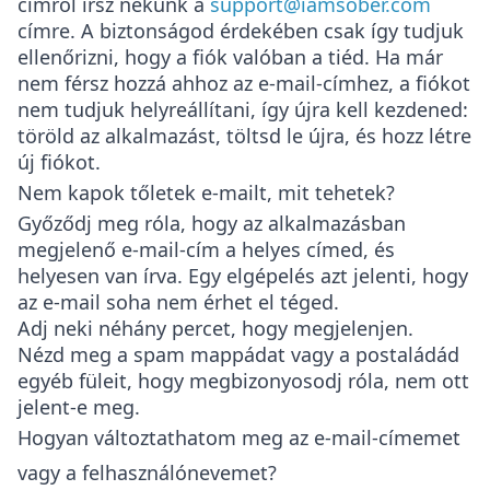
címről
írsz nekünk a
support@iamsober.com
címre. A biztonságod érdekében csak így tudjuk
ellenőrizni, hogy a fiók valóban a tiéd. Ha már
nem férsz hozzá ahhoz az e-mail-címhez, a fiókot
nem tudjuk helyreállítani, így újra kell kezdened:
töröld az alkalmazást, töltsd le újra, és hozz létre
új fiókot.
Nem kapok tőletek e-mailt, mit tehetek?
Győződj meg róla, hogy az alkalmazásban
megjelenő e-mail-cím a helyes címed, és
helyesen van írva. Egy elgépelés azt jelenti, hogy
az e-mail soha nem érhet el téged.
Adj neki néhány percet, hogy megjelenjen.
Nézd meg a spam mappádat vagy a postaládád
egyéb füleit, hogy megbizonyosodj róla, nem ott
jelent-e meg.
Hogyan változtathatom meg az e-mail-címemet
vagy a felhasználónevemet?