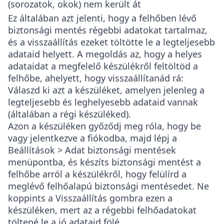
(sorozatok, okok) nem került át
Ez általában azt jelenti, hogy a felhőben lévő
biztonsági mentés régebbi adatokat tartalmaz,
és a visszaállítás ezeket töltötte le a legteljesebb
adataid helyett. A megoldás az, hogy a helyes
adataidat a megfelelő készülékről feltöltöd a
felhőbe, ahelyett, hogy visszaállítanád rá:
Válaszd ki azt a készüléket, amelyen jelenleg a
legteljesebb és leghelyesebb adataid vannak
(általában a régi készüléked).
Azon a készüléken győződj meg róla, hogy be
vagy jelentkezve a fiókodba, majd lépj a
Beállítások > Adat biztonsági mentések
menüpontba, és készíts biztonsági mentést a
felhőbe arról a készülékről, hogy felülírd a
meglévő felhőalapú biztonsági mentésedet. Ne
koppints a Visszaállítás gombra ezen a
készüléken, mert az a régebbi felhőadatokat
töltené le a jó adataid fölé.