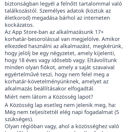
biztonságban legyél a felnőtt tartalommal való
találkozástól. Személyes adatok (köztük az
életkorod) megadása bárhol az interneten
kockázatos.
Az App Store-ban az alkalmazásunk 17+
korhatár-besorolással van megjelölve. Amikor
elkezded használni az alkalmazást, megkérünk,
hogy jelölj be egy négyzetet, amely kijelenti,
hogy 18 éves vagy idősebb vagy. Eltávolítunk
minden olyan fiókot, amely a saját szavaival
egyértelművé teszi, hogy nem felel meg a
korhatár-követelményünknek, amelyet az
alkalmazás beállításakor elfogadtál.
Miért nem látom a Közösség lapot?
A Közösség lap esetleg nem jelenik meg, ha:
Még nem teljesítettél elég napi fogadalmat (5
szükséges).
Olyan régióban vagy, ahol a közösséghez való