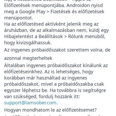
Előfizetések
menüpontjába. Androidon nyisd
meg a
Google Play > Fizetések és előfizetések
menüpontot.
Ha az előfizetésed aktívként jelenik meg az
áruházban, de az alkalmazásban nem, küldj egy
Hibajelentést
a
Beállítások > Rólunk
menüből,
hogy kivizsgálhassuk.
Az ingyenes próbaidőszakot szerettem volna, de
azonnal megterheltek
Általában ingyenes próbaidőszakot kínálunk az
előfizetéseinkhez. Az is lehetséges, hogy
korábban már használtad az ingyenes
próbaidőszakot, mivel a próbaidőszakba csak
egyszer léphetsz be. Ha továbbra is segítségre
van szükséged, fordulj hozzánk itt:
support@iamsober.com
.
Hogyan mondhatom le az előfizetésemet?