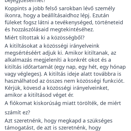
bejegyzéseimet?
Koppints a jobb felső sarokban lévő személy
ikonra, hogy a beállításaidhoz lépj. Ezután
füleket fogsz látni a tevékenységed, történeteid
és hozzászólásaid megtekintéséhez.
Miért tiltottak ki a közösségből?
A kitiltásokat a közösségi irányelveink
megsértéséért adjuk ki. Amikor kitiltanak, az
alkalmazás megjeleníti a konkrét okot és a
kitiltás időtartamát (egy nap, egy hét, egy hónap
vagy végleges). A kitiltás ideje alatt továbbra is
használhatod az összes nem közösségi funkciót.
Kérjük, kövesd a közösségi irányelveinket,
amikor a kitiltásod véget ér.
A fiókomat kiskorúság miatt törölték, de miért
számít ez?
Azt szeretnénk, hogy megkapd a szükséges
támogatást, de azt is szeretnénk, hogy