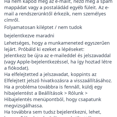
Ha nem kapod meg az e-mailt, nézd meg a spam
mappádat vagy a postaládád egyéb füleit. Az e-
mail a rendszerünktől érkezik, nem személyes
címről.
Folyamatosan kiléptet / nem tudok
bejelentkezve maradni
Lehetséges, hogy a munkameneted egyszerűen
lejárt. Próbáld ki ezeket a lépéseket:
Jelentkezz be újra az e-maileddel és jelszavaddal
(vagy Apple-bejelentkezéssel, ha így hoztad létre
a fiókodat).
Ha elfelejtetted a jelszavadat, koppints az
Elfelejtett jelszó
hivatkozásra a visszaállításához.
Ha a probléma továbbra is fennáll, küldj egy
hibajelentést a
Beállítások > Rólunk >
Hibajelentés
menüpontból, hogy csapatunk
megvizsgálhassa.
Ha továbbra sem tudsz bejelentkezni, lehet,