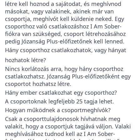
létre kell hoznod a sajátodat, és meghívnod
másokat, vagy valakinek, akinek már van
csoportja, meghívót kell küldenie neked. Egy
csoporthoz való csatlakozáshoz I Am Sober-
fiókra van szükséged, csoport létrehozásához
pedig Józanság Plus-előfizetőnek kell lenned.
Hány csoporthoz csatlakozhatok, vagy hányat
hozhatok létre?
Nincs korlátozás arra, hogy hány csoporthoz
csatlakozhatsz. Józanság Plus-előfizetőként egy
csoportot hozhatsz létre.
Hány ember csatlakozhat egy csoporthoz?
A csoportoknak legfeljebb 25 tagja lehet.
Hogyan működnek a csoportmeghívók?
Csak a csoporttulajdonosok hívhatnak meg
valakit, hogy a csoportjuk tagjává váljon. Valaki
meghívásához tudnod kell az I Am Sober-