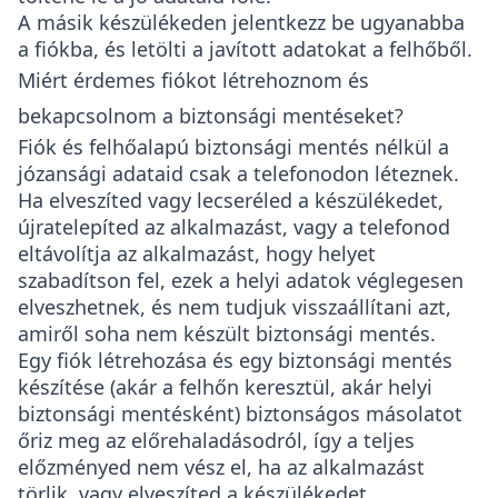
A másik készülékeden jelentkezz be ugyanabba
a fiókba, és letölti a javított adatokat a felhőből.
Miért érdemes fiókot létrehoznom és
bekapcsolnom a biztonsági mentéseket?
Fiók és felhőalapú biztonsági mentés nélkül a
józansági adataid csak a telefonodon léteznek.
Ha elveszíted vagy lecseréled a készülékedet,
újratelepíted az alkalmazást, vagy a telefonod
eltávolítja az alkalmazást, hogy helyet
szabadítson fel, ezek a helyi adatok véglegesen
elveszhetnek, és nem tudjuk visszaállítani azt,
amiről soha nem készült biztonsági mentés.
Egy fiók létrehozása és egy biztonsági mentés
készítése (akár a felhőn keresztül, akár helyi
biztonsági mentésként) biztonságos másolatot
őriz meg az előrehaladásodról, így a teljes
előzményed nem vész el, ha az alkalmazást
törlik, vagy elveszíted a készülékedet.