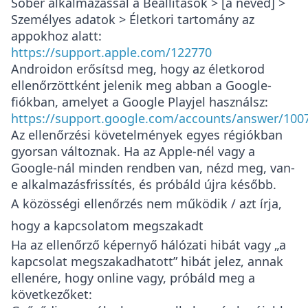
Sober alkalmazással a
Beállítások > [a neved] >
Személyes adatok > Életkori tartomány az
appokhoz
alatt:
https://support.apple.com/122770
Androidon erősítsd meg, hogy az életkorod
ellenőrzöttként jelenik meg abban a Google-
fiókban, amelyet a Google Playjel használsz:
https://support.google.com/accounts/answer/100
Az ellenőrzési követelmények egyes régiókban
gyorsan változnak. Ha az Apple-nél vagy a
Google-nál minden rendben van, nézd meg, van-
e alkalmazásfrissítés, és próbáld újra később.
A közösségi ellenőrzés nem működik / azt írja,
hogy a kapcsolatom megszakadt
Ha az ellenőrző képernyő hálózati hibát vagy „a
kapcsolat megszakadhatott” hibát jelez, annak
ellenére, hogy online vagy, próbáld meg a
következőket: