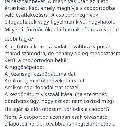
felhasználónevét. A meghívás után az illető
értesítést kap, amely meghívja a csoportodba
való csatlakozásra. A csoportmeghívók
elfogadhatók vagy figyelmen kívül hagyhatók.
Milyen információkat láthatnak rólam a csoport
többi tagja?
A legtöbb alkalmazásadat továbbra is privát
marad számodra, de néhány dolog megosztásra
kerül a csoportodon belül:
A függőségeidet
A józansági kezdődátumaidat
Amikor új mérföldköveket érsz el
Amikor napi fogadalmat teszel
A kezdődátum visszaállításai (ha szeretnéd,
dönthetsz úgy, hogy ezeket nem osztod meg)
Ha lejár az előfizetésem, törlődik a csoport?
Nem. A csoportod azonban csak olvasható
állapotba kerül. Továbbra is megtekintheted a