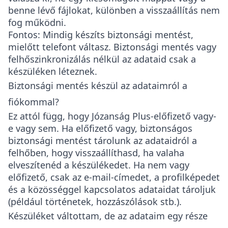
benne lévő fájlokat, különben a visszaállítás nem
fog működni.
Fontos
: Mindig készíts biztonsági mentést,
mielőtt telefont váltasz. Biztonsági mentés vagy
felhőszinkronizálás nélkül az adataid csak a
készüléken léteznek.
Biztonsági mentés készül az adataimról a
fiókommal?
Ez attól függ, hogy Józanság Plus-előfizető vagy-
e vagy sem. Ha előfizető vagy, biztonságos
biztonsági mentést tárolunk az adataidról a
felhőben, hogy visszaállíthasd, ha valaha
elveszítenéd a készülékedet. Ha nem vagy
előfizető, csak az e-mail-címedet, a profilképedet
és a közösséggel kapcsolatos adataidat tároljuk
(például történetek, hozzászólások stb.).
Készüléket váltottam, de az adataim egy része