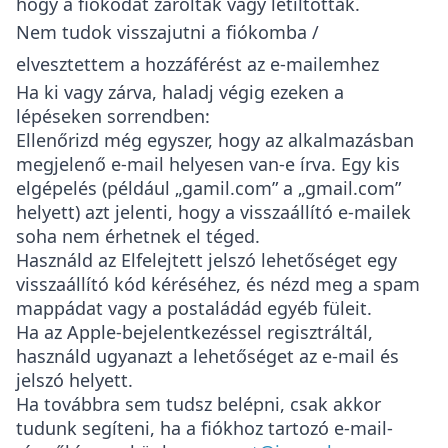
hogy a fiókodat zárolták vagy letiltották.
Nem tudok visszajutni a fiókomba /
elvesztettem a hozzáférést az e-mailemhez
Ha ki vagy zárva, haladj végig ezeken a
lépéseken sorrendben:
Ellenőrizd még egyszer, hogy az alkalmazásban
megjelenő e-mail helyesen van-e írva. Egy kis
elgépelés (például „gamil.com” a „gmail.com”
helyett) azt jelenti, hogy a visszaállító e-mailek
soha nem érhetnek el téged.
Használd az
Elfelejtett jelszó
lehetőséget egy
visszaállító kód kéréséhez, és nézd meg a spam
mappádat vagy a postaládád egyéb füleit.
Ha az Apple-bejelentkezéssel regisztráltál,
használd ugyanazt a lehetőséget az e-mail és
jelszó helyett.
Ha továbbra sem tudsz belépni, csak akkor
tudunk segíteni, ha
a fiókhoz tartozó e-mail-