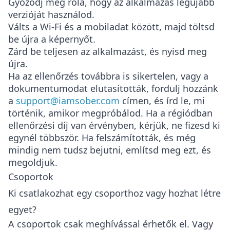
Győződj meg róla, hogy az alkalmazás legújabb
verzióját használod.
Válts a Wi-Fi és a mobiladat között, majd töltsd
be újra a képernyőt.
Zárd be teljesen az alkalmazást, és nyisd meg
újra.
Ha az ellenőrzés továbbra is sikertelen, vagy a
dokumentumodat elutasították, fordulj hozzánk
a
support@iamsober.com
címen, és írd le, mi
történik, amikor megpróbálod. Ha a régiódban
ellenőrzési díj van érvényben, kérjük, ne fizesd ki
egynél többször. Ha felszámították, és még
mindig nem tudsz bejutni, említsd meg ezt, és
megoldjuk.
Csoportok
Ki csatlakozhat egy csoporthoz vagy hozhat létre
egyet?
A csoportok csak meghívással érhetők el. Vagy