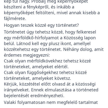
kép túl nagy. Próbálj meg képernyőképet
készíteni a fényképről, és inkább a
képernyőképet feltölteni, mivel annak kisebb a
fájlmérete.
Hogyan teszek közzé egy történetet?
Történetet úgy tehetsz közzé, hogy felkeresel
egy mérföldkő-hírfolyamot a Közösség lapon
belül. Látnod kell egy plusz ikont, amellyel
közzétehetsz egy történetet. Néhány dolog, amit
érdemes megjegyezni:
Csak olyan mérföldkövekhez tehetsz közzé
történeteket, amelyeket elértél.
Csak olyan függőségekhez tehetsz közzé
történeteket, amelyeket követsz.
Kérjük, közzététel előtt olvasd át a közösségi
irányelveket. Ennek elmulasztása a történeted
bejelentését eredményezheti.
Valaki folyamatosan nem megfelelő tartalmat