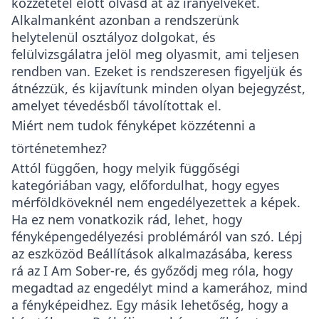
közzététel előtt olvasd át az irányelveket.
Alkalmanként azonban a rendszerünk
helytelenül osztályoz dolgokat, és
felülvizsgálatra jelöl meg olyasmit, ami teljesen
rendben van. Ezeket is rendszeresen figyeljük és
átnézzük, és kijavítunk minden olyan bejegyzést,
amelyet tévedésből távolítottak el.
Miért nem tudok fényképet közzétenni a
történetemhez?
Attól függően, hogy melyik függőségi
kategóriában vagy, előfordulhat, hogy egyes
mérföldköveknél nem engedélyezettek a képek.
Ha ez nem vonatkozik rád, lehet, hogy
fényképengedélyezési problémáról van szó. Lépj
az eszközöd Beállítások alkalmazásába, keress
rá az I Am Sober-re, és győződj meg róla, hogy
megadtad az engedélyt mind a kamerához, mind
a fényképeidhez. Egy másik lehetőség, hogy a