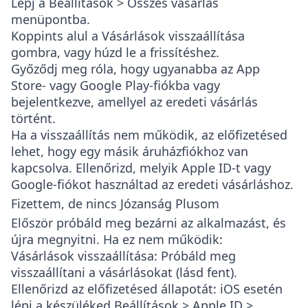
Lépj a
Beállítások > Összes vásárlás
menüpontba.
Koppints alul a
Vásárlások visszaállítása
gombra, vagy húzd le a frissítéshez.
Győződj meg róla, hogy ugyanabba az App
Store- vagy Google Play-fiókba vagy
bejelentkezve, amellyel az eredeti vásárlás
történt.
Ha a visszaállítás nem működik, az előfizetésed
lehet, hogy egy másik áruházfiókhoz van
kapcsolva. Ellenőrizd, melyik Apple ID-t vagy
Google-fiókot használtad az eredeti vásárláshoz.
Fizettem, de nincs Józanság Plusom
Először próbáld meg bezárni az alkalmazást, és
újra megnyitni. Ha ez nem működik:
Vásárlások visszaállítása
: Próbáld meg
visszaállítani a vásárlásokat (lásd fent).
Ellenőrizd az előfizetésed állapotát
: iOS esetén
lépj a készüléked
Beállítások > Apple ID >