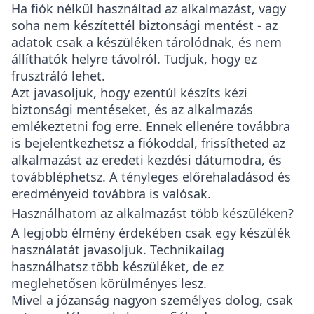
Ha fiók nélkül használtad az alkalmazást, vagy
soha nem készítettél biztonsági mentést - az
adatok csak a készüléken tárolódnak, és nem
állíthatók helyre távolról. Tudjuk, hogy ez
frusztráló lehet.
Azt javasoljuk, hogy ezentúl készíts kézi
biztonsági mentéseket, és az alkalmazás
emlékeztetni fog erre. Ennek ellenére továbbra
is bejelentkezhetsz a fiókoddal, frissítheted az
alkalmazást az eredeti kezdési dátumodra, és
továbbléphetsz. A tényleges előrehaladásod és
eredményeid továbbra is valósak.
Használhatom az alkalmazást több készüléken?
A legjobb élmény érdekében csak egy készülék
használatát javasoljuk. Technikailag
használhatsz több készüléket, de ez
meglehetősen körülményes lesz.
Mivel a józanság nagyon személyes dolog, csak