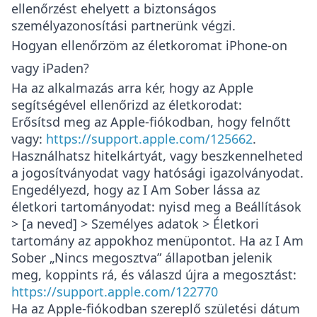
ellenőrzést ehelyett a biztonságos
személyazonosítási partnerünk végzi.
Hogyan ellenőrzöm az életkoromat iPhone-on
vagy iPaden?
Ha az alkalmazás arra kér, hogy az Apple
segítségével ellenőrizd az életkorodat:
Erősítsd meg az Apple-fiókodban, hogy felnőtt
vagy:
https://support.apple.com/125662
.
Használhatsz hitelkártyát, vagy beszkennelheted
a jogosítványodat vagy hatósági igazolványodat.
Engedélyezd, hogy az I Am Sober lássa az
életkori tartományodat: nyisd meg a
Beállítások
> [a neved] > Személyes adatok > Életkori
tartomány az appokhoz
menüpontot. Ha az I Am
Sober „Nincs megosztva” állapotban jelenik
meg, koppints rá, és válaszd újra a megosztást:
https://support.apple.com/122770
Ha az Apple-fiókodban szereplő születési dátum