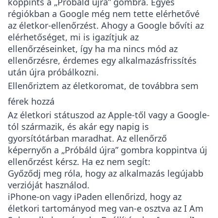
koppints a „Próbáld újra” gombra. Egyes
régiókban a Google még nem tette elérhetővé
az életkor-ellenőrzést. Ahogy a Google bővíti az
elérhetőséget, mi is igazítjuk az
ellenőrzéseinket, így ha ma nincs mód az
ellenőrzésre, érdemes egy alkalmazásfrissítés
után újra próbálkozni.
Ellenőriztem az életkoromat, de továbbra sem
férek hozzá
Az életkori státuszod az Apple-től vagy a Google-
tól származik, és akár egy napig is
gyorsítótárban maradhat. Az ellenőrző
képernyőn a „Próbáld újra” gombra koppintva új
ellenőrzést kérsz. Ha ez nem segít:
Győződj meg róla, hogy az alkalmazás legújabb
verzióját használod.
iPhone-on vagy iPaden ellenőrizd, hogy az
életkori tartományod meg van-e osztva az I Am