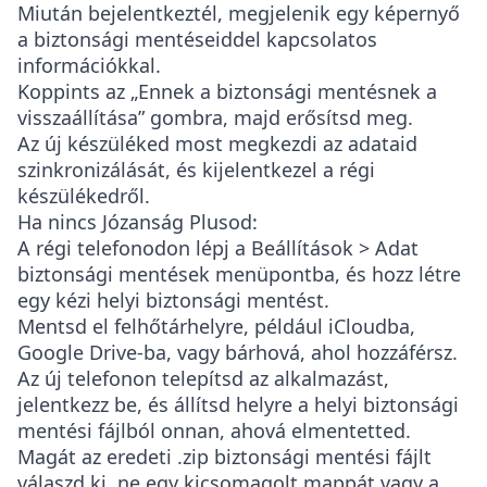
Miután bejelentkeztél, megjelenik egy képernyő
a biztonsági mentéseiddel kapcsolatos
információkkal.
Koppints az „Ennek a biztonsági mentésnek a
visszaállítása” gombra, majd erősítsd meg.
Az új készüléked most megkezdi az adataid
szinkronizálását, és kijelentkezel a régi
készülékedről.
Ha nincs Józanság Plusod:
A régi telefonodon lépj a
Beállítások > Adat
biztonsági mentések
menüpontba, és hozz létre
egy kézi helyi biztonsági mentést.
Mentsd el felhőtárhelyre, például iCloudba,
Google Drive-ba, vagy bárhová, ahol hozzáférsz.
Az új telefonon telepítsd az alkalmazást,
jelentkezz be, és állítsd helyre a helyi biztonsági
mentési fájlból onnan, ahová elmentetted.
Magát az eredeti
.zip
biztonsági mentési fájlt
válaszd ki, ne egy kicsomagolt mappát vagy a