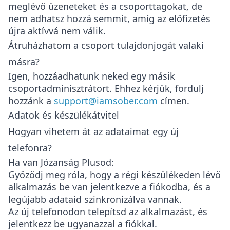
meglévő üzeneteket és a csoporttagokat, de
nem adhatsz hozzá semmit, amíg az előfizetés
újra aktívvá nem válik.
Átruházhatom a csoport tulajdonjogát valaki
másra?
Igen, hozzáadhatunk neked egy másik
csoportadminisztrátort. Ehhez kérjük, fordulj
hozzánk a
support@iamsober.com
címen.
Adatok és készülékátvitel
Hogyan vihetem át az adataimat egy új
telefonra?
Ha van Józanság Plusod:
Győződj meg róla, hogy a régi készülékeden lévő
alkalmazás be van jelentkezve a fiókodba, és a
legújabb adataid szinkronizálva vannak.
Az új telefonodon telepítsd az alkalmazást, és
jelentkezz be ugyanazzal a fiókkal.