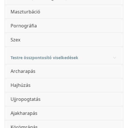
Maszturbáció
Pornográfia
Szex
Testre összpontosító viselkedések
Archarapás
Hajhúzás
Ujjropogtatás
Ajakharapás
Körömrágás