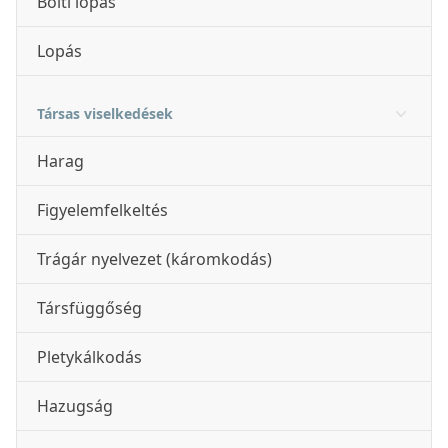
Bolti lopás
Lopás
Társas viselkedések
Harag
Figyelemfelkeltés
Trágár nyelvezet (káromkodás)
Társfüggőség
Pletykálkodás
Hazugság