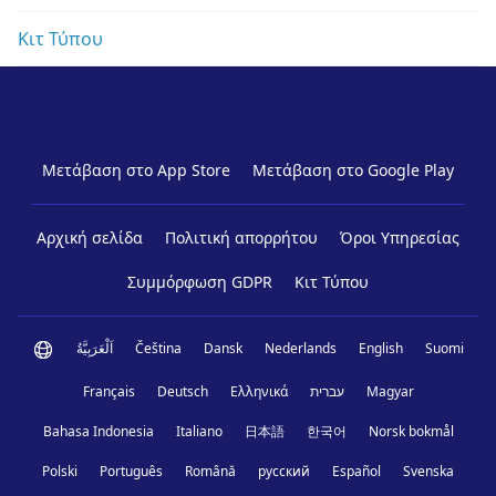
Κιτ Τύπου
Μετάβαση στο App Store
Μετάβαση στο Google Play
Αρχική σελίδα
Πολιτική απορρήτου
Όροι Υπηρεσίας
Συμμόρφωση GDPR
Κιτ Τύπου
اَلْعَرَبِيَّةُ
Čeština
Dansk
Nederlands
English
Suomi
Français
Deutsch
Ελληνικά
עברית
Magyar
Bahasa Indonesia
Italiano
日本語
한국어
Norsk bokmål
Polski
Português
Română
русский
Español
Svenska