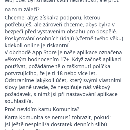
Můj účet byl smazán kvůli nezletilosti, ale proč
na tom záleží?
Chceme, abys získal/a podporu, kterou
potřebuješ, ale zároveň chceme, abys byl/a v
bezpečí před vystavením obsahu pro dospělé.
Poskytování osobních údajů (včetně tvého věku)
kdekoli online je riskantní.
V obchodě App Store je naše aplikace označena
věkovým hodnocením 17+. Když začneš aplikaci
používat, požádáme tě o zaškrtnutí políčka
potvrzujícího, že je ti 18 nebo více let.
Odstraníme jakýkoli účet, který svými vlastními
slovy jasně uvede, že nesplňuje náš věkový
požadavek, s nímž jsi při nastavování aplikace
souhlasil/a.
Proč nevidím kartu Komunita?
Karta Komunita se nemusí zobrazit, pokud:
Jsi ještě nesplnil/a dostatek denních slibů