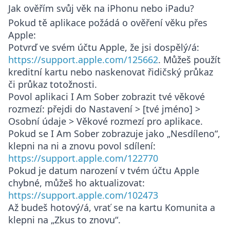
Jak ověřím svůj věk na iPhonu nebo iPadu?
Pokud tě aplikace požádá o ověření věku přes
Apple:
Potvrď ve svém účtu Apple, že jsi dospělý/á:
https://support.apple.com/125662
. Můžeš použít
kreditní kartu nebo naskenovat řidičský průkaz
či průkaz totožnosti.
Povol aplikaci I Am Sober zobrazit tvé věkové
rozmezí: přejdi do
Nastavení > [tvé jméno] >
Osobní údaje > Věkové rozmezí pro aplikace
.
Pokud se I Am Sober zobrazuje jako „Nesdíleno“,
klepni na ni a znovu povol sdílení:
https://support.apple.com/122770
Pokud je datum narození v tvém účtu Apple
chybné, můžeš ho aktualizovat:
https://support.apple.com/102473
Až budeš hotový/á, vrať se na kartu Komunita a
klepni na „Zkus to znovu“.