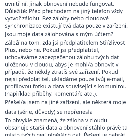
uvnitř ní, jinak obnovení nebude fungovat.
Důležité
: Před přechodem na jiný telefon vždy
vytvoř zálohu. Bez zálohy nebo cloudové
synchronizace existují tvá data pouze v zařízení.
Jsou moje data zálohována s mým účtem?
Záleží na tom, zda jsi předplatitelem Střízlivost
Plus, nebo ne. Pokud jsi předplatitel,
uchováváme zabezpečenou zálohu tvých dat
uloženou v cloudu, abys je mohl/a obnovit v
případě, že někdy ztratíš své zařízení. Pokud
nejsi předplatitel, ukládáme pouze tvůj e-mail,
profilovou fotku a data související s komunitou
(například příběhy, komentáře atd.).
Přešel/a jsem na jiné zařízení, ale některá moje
data (série, důvody) se nepřenesla
To obvykle znamená, že záloha v cloudu
obsahuje starší data a obnovení stáhlo právě ta
místo tvých nejúplnějších dat. Řešení je nahrát