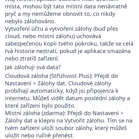
místa, mohou být tato místní data nenávratně
pryč a my nemůžeme obnovit to, co nikdy
nebylo zálohováno.
Vytvoření účtu a vytvoření zálohy (buď přes
cloud, nebo místní zálohu) uchovává
zabezpečenou kopii tvého pokroku, takže se celá
tvá historie neztratí, pokud je aplikace smazána
nebo ztratíš zařízení.
Jak zálohuji svá data?
Cloudová záloha (Střízlivost Plus)
: Přejdi do
Nastavení > Zálohy dat
. Cloudové zálohy
probíhají automaticky, když jsi připojen/a k
internetu. Můžeš vidět datum poslední zálohy a
které zařízení bylo použito.
Místní záloha (zdarma)
: Přejdi do
Nastavení >
Zálohy dat
a klepni na
Vytvořit zálohu
. Tím se na
tvém zařízení uloží soubor zálohy, který můžeš
uložit nebo ručně přenést.