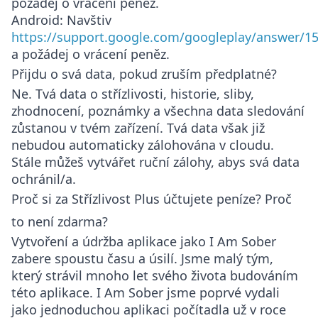
požádej o vrácení peněz.
Android
: Navštiv
https://support.google.com/googleplay/answer/1
a požádej o vrácení peněz.
Přijdu o svá data, pokud zruším předplatné?
Ne. Tvá data o střízlivosti, historie, sliby,
zhodnocení, poznámky a všechna data sledování
zůstanou v tvém zařízení. Tvá data však již
nebudou automaticky zálohována v cloudu.
Stále můžeš vytvářet ruční zálohy, abys svá data
ochránil/a.
Proč si za Střízlivost Plus účtujete peníze? Proč
to není zdarma?
Vytvoření a údržba aplikace jako I Am Sober
zabere spoustu času a úsilí. Jsme malý tým,
který strávil mnoho let svého života budováním
této aplikace. I Am Sober jsme poprvé vydali
jako jednoduchou aplikaci počítadla už v roce