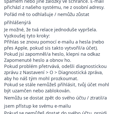
spamem nebo jiné záložky ve schránce. E-mail
přichází z našeho systému, ne z osobní adresy.
Pořád mě to odhlašuje / nemůžu zůstat
přihlášený/á
Je možné, že tvá relace jednoduše vypršela.
Vyzkoušej tyto kroky:
Přihlas se znovu pomocí e-mailu a hesla (nebo
přes Apple, pokud sis takto vytvořil/a účet).
Pokud jsi zapomněl/a heslo, klepni na odkaz
Zapomenuté heslo
a obnov ho.
Pokud problém přetrvává, odešli diagnostickou
zprávu z
Nastavení > O > Diagnostická zpráva
,
aby ho náš tým mohl prozkoumat.
Pokud se stále nemůžeš přihlásit, tvůj účet mohl
být uzamčen nebo zablokován.
Nemůžu se dostat zpět do svého účtu / ztratil/a
jsem přístup ke svému e-mailu
Pokud se nemůžeš dostat do svého účtu, projdi