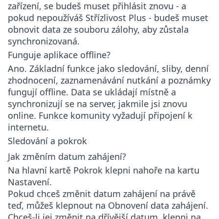
zařízení, se budeš muset přihlásit znovu - a
pokud nepoužíváš Střízlivost Plus - budeš muset
obnovit data ze souboru zálohy, aby zůstala
synchronizovaná.
Funguje aplikace offline?
Ano. Základní funkce jako sledování, sliby, denní
zhodnocení, zaznamenávání nutkání a poznámky
fungují offline. Data se ukládají místně a
synchronizují se na server, jakmile jsi znovu
online. Funkce komunity vyžadují připojení k
internetu.
Sledování a pokrok
Jak změním datum zahájení?
Na hlavní kartě
Pokrok
klepni nahoře na kartu
Nastavení
.
Pokud chceš změnit datum zahájení na právě
teď, můžeš klepnout na Obnovení data zahájení.
Chceš-li jej změnit na dřívější datum, klepni na