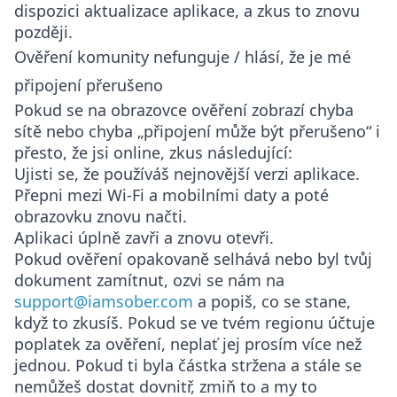
dispozici aktualizace aplikace, a zkus to znovu
později.
Ověření komunity nefunguje / hlásí, že je mé
připojení přerušeno
Pokud se na obrazovce ověření zobrazí chyba
sítě nebo chyba „připojení může být přerušeno“ i
přesto, že jsi online, zkus následující:
Ujisti se, že používáš nejnovější verzi aplikace.
Přepni mezi Wi-Fi a mobilními daty a poté
obrazovku znovu načti.
Aplikaci úplně zavři a znovu otevři.
Pokud ověření opakovaně selhává nebo byl tvůj
dokument zamítnut, ozvi se nám na
support@iamsober.com
a popiš, co se stane,
když to zkusíš. Pokud se ve tvém regionu účtuje
poplatek za ověření, neplať jej prosím více než
jednou. Pokud ti byla částka stržena a stále se
nemůžeš dostat dovnitř, zmiň to a my to