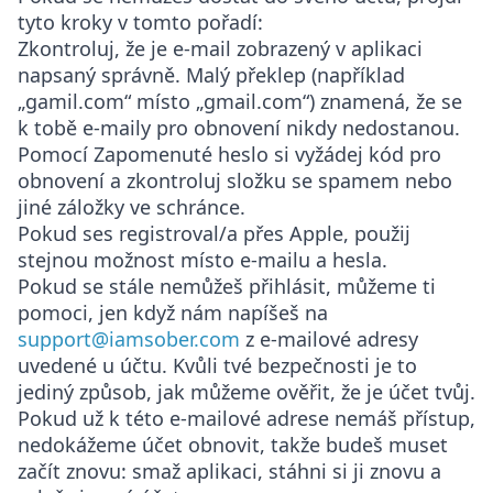
tyto kroky v tomto pořadí:
Zkontroluj, že je e-mail zobrazený v aplikaci
napsaný správně. Malý překlep (například
„gamil.com“ místo „gmail.com“) znamená, že se
k tobě e-maily pro obnovení nikdy nedostanou.
Pomocí
Zapomenuté heslo
si vyžádej kód pro
obnovení a zkontroluj složku se spamem nebo
jiné záložky ve schránce.
Pokud ses registroval/a přes Apple, použij
stejnou možnost místo e-mailu a hesla.
Pokud se stále nemůžeš přihlásit, můžeme ti
pomoci, jen když nám napíšeš na
support@iamsober.com
z e-mailové adresy
uvedené u účtu
. Kvůli tvé bezpečnosti je to
jediný způsob, jak můžeme ověřit, že je účet tvůj.
Pokud už k této e-mailové adrese nemáš přístup,
nedokážeme účet obnovit, takže budeš muset
začít znovu: smaž aplikaci, stáhni si ji znovu a