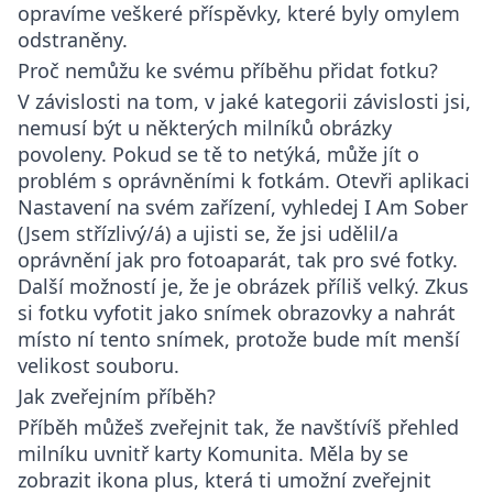
opravíme veškeré příspěvky, které byly omylem
odstraněny.
Proč nemůžu ke svému příběhu přidat fotku?
V závislosti na tom, v jaké kategorii závislosti jsi,
nemusí být u některých milníků obrázky
povoleny. Pokud se tě to netýká, může jít o
problém s oprávněními k fotkám. Otevři aplikaci
Nastavení na svém zařízení, vyhledej I Am Sober
(Jsem střízlivý/á) a ujisti se, že jsi udělil/a
oprávnění jak pro fotoaparát, tak pro své fotky.
Další možností je, že je obrázek příliš velký. Zkus
si fotku vyfotit jako snímek obrazovky a nahrát
místo ní tento snímek, protože bude mít menší
velikost souboru.
Jak zveřejním příběh?
Příběh můžeš zveřejnit tak, že navštívíš přehled
milníku uvnitř karty Komunita. Měla by se
zobrazit ikona plus, která ti umožní zveřejnit