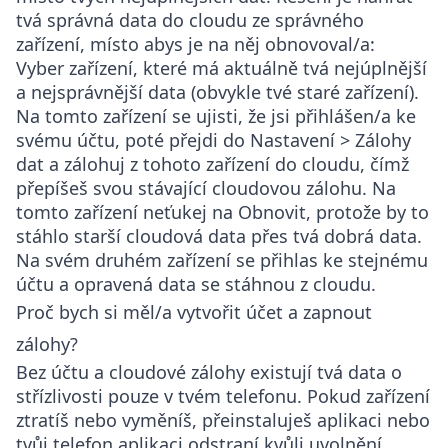
tvá správná data do cloudu ze správného
zařízení, místo abys je na něj obnovoval/a:
Vyber zařízení, které má aktuálně tvá nejúplnější
a nejsprávnější data (obvykle tvé staré zařízení).
Na tomto zařízení se ujisti, že jsi přihlášen/a ke
svému účtu, poté přejdi do
Nastavení > Zálohy
dat
a zálohuj z tohoto zařízení do cloudu, čímž
přepíšeš svou stávající cloudovou zálohu. Na
tomto zařízení neťukej na Obnovit, protože by to
stáhlo starší cloudová data přes tvá dobrá data.
Na svém druhém zařízení se přihlas ke stejnému
účtu a opravená data se stáhnou z cloudu.
Proč bych si měl/a vytvořit účet a zapnout
zálohy?
Bez účtu a cloudové zálohy existují tvá data o
střízlivosti pouze v tvém telefonu. Pokud zařízení
ztratíš nebo vyměníš, přeinstaluješ aplikaci nebo
tvůj telefon aplikaci odstraní kvůli uvolnění