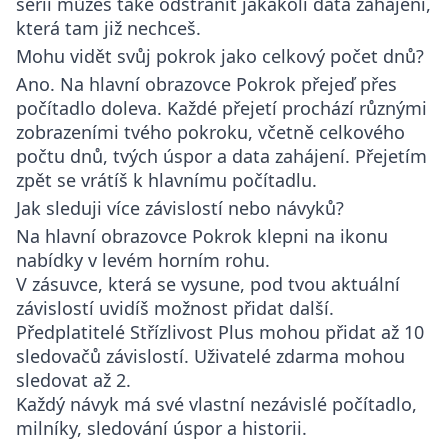
sérií můžeš také odstranit jakákoli data zahájení,
která tam již nechceš.
Mohu vidět svůj pokrok jako celkový počet dnů?
Ano. Na hlavní obrazovce Pokrok přejeď přes
počítadlo doleva. Každé přejetí prochází různými
zobrazeními tvého pokroku, včetně
celkového
počtu dnů
, tvých úspor a data zahájení. Přejetím
zpět se vrátíš k hlavnímu počítadlu.
Jak sleduji více závislostí nebo návyků?
Na hlavní obrazovce Pokrok klepni na ikonu
nabídky v levém horním rohu.
V zásuvce, která se vysune, pod tvou aktuální
závislostí uvidíš možnost přidat další.
Předplatitelé Střízlivost Plus mohou přidat až 10
sledovačů závislostí. Uživatelé zdarma mohou
sledovat až 2.
Každý návyk má své vlastní nezávislé počítadlo,
milníky, sledování úspor a historii.