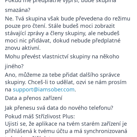
Pokud mé předplatné vyprší, bude skupina
smazána?
Ne. Tvá skupina však bude převedena do režimu
pouze pro čtení. Stále budeš moci zobrazit
stávající zprávy a členy skupiny, ale nebudeš
moci nic přidávat, dokud nebude předplatné
znovu aktivní.
Mohu převést vlastnictví skupiny na někoho
jiného?
Ano, můžeme za tebe přidat dalšího správce
skupiny. Chceš-li to udělat, ozvi se nám prosím
na
support@iamsober.com
.
Data a přenos zařízení
Jak přenesu svá data do nového telefonu?
Pokud máš Střízlivost Plus:
Ujisti se, že aplikace na tvém starém zařízení je
přihlášená k tvému účtu a má synchronizovaná