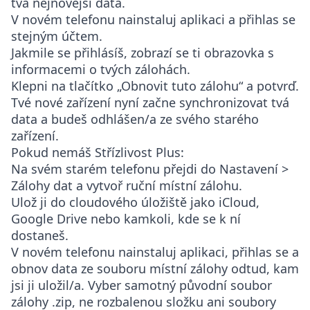
tvá nejnovější data.
V novém telefonu nainstaluj aplikaci a přihlas se
stejným účtem.
Jakmile se přihlásíš, zobrazí se ti obrazovka s
informacemi o tvých zálohách.
Klepni na tlačítko „Obnovit tuto zálohu“ a potvrď.
Tvé nové zařízení nyní začne synchronizovat tvá
data a budeš odhlášen/a ze svého starého
zařízení.
Pokud nemáš Střízlivost Plus:
Na svém starém telefonu přejdi do
Nastavení >
Zálohy dat
a vytvoř ruční místní zálohu.
Ulož ji do cloudového úložiště jako iCloud,
Google Drive nebo kamkoli, kde se k ní
dostaneš.
V novém telefonu nainstaluj aplikaci, přihlas se a
obnov data ze souboru místní zálohy odtud, kam
jsi ji uložil/a. Vyber samotný původní soubor
zálohy
.zip
, ne rozbalenou složku ani soubory