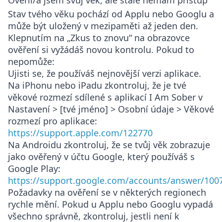
Ověřil/a jsem svůj věk, ale stále nemám přístup
Stav tvého věku pochází od Applu nebo Googlu a
může být uložený v mezipaměti až jeden den.
Klepnutím na „Zkus to znovu“ na obrazovce
ověření si vyžádáš novou kontrolu. Pokud to
nepomůže:
Ujisti se, že používáš nejnovější verzi aplikace.
Na iPhonu nebo iPadu zkontroluj, že je tvé
věkové rozmezí sdílené s aplikací I Am Sober v
Nastavení > [tvé jméno] > Osobní údaje > Věkové
rozmezí pro aplikace
:
https://support.apple.com/122770
Na Androidu zkontroluj, že se tvůj věk zobrazuje
jako ověřený v účtu Google, který používáš s
Google Play:
https://support.google.com/accounts/answer/100
Požadavky na ověření se v některých regionech
rychle mění. Pokud u Applu nebo Googlu vypadá
všechno správně, zkontroluj, jestli není k