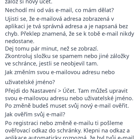
založ si nový účet.
Nechodí mi od vás e-mail, co mám dělat?
Ujisti se, že e-mailová adresa zobrazená v
aplikaci je tvá správná adresa a je napsaná bez
chyb. Překlep znamená, že se k tobě e-mail nikdy
nedostane.
Dej tomu pár minut, než se zobrazí.
Zkontroluj složku se spamem nebo jiné záložky
ve schránce, jestli se neobjevil tam.
Jak změním svou e-mailovou adresu nebo
uživatelské jméno?
Přejdi do
Nastavení > Účet
. Tam můžeš upravit
svou e-mailovou adresu nebo uživatelské jméno.
Po změně budeš muset svůj nový e-mail ověřit.
Jak ověřím svůj e-mail?
Po registraci nebo změně e-mailu ti pošleme
ověřovací odkaz do schránky. Klepni na odkaz a
aplikace automaticky rozpozná, že byl tvůj e-mail