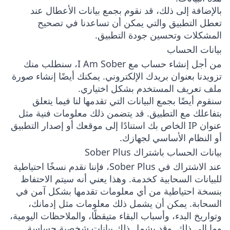
بالإضافة إلى ذلك، قد نقوم بجمع بيانات الأعطال عند
تعطل التطبيق والتي يمكن أن تساعدنا في تصحيح
المشكلات وتحسين جودة التطبيق.
بيانات الحساب
من أجل إنشاء حساب مع I Am Sober، سنطلب منك
تزويدنا بعنوان بريدك الإلكتروني. يمكنك أيضًا إنشاء صورة
ملف تعريف المستخدم بشكل اختياري.
سنقوم أيضًا بجمع البيانات التي تقدمها لنا فيما يتعلق
بتفاعلك مع التطبيق. قد يتضمن ذلك معلومات فنية مثل
عنوان IP الخاص بك استنادًا إلى موقعك أو إصدار التطبيق
أو النظام الأساسي لجهازك.
بيانات الحساب باشتراك Sober Plus
عند الاشتراك في Sober Plus، فإننا نقدم نسخًا احتياطية
للبيانات السحابية كخدمة. وهذا يعني أنه سيتم الاحتفاظ
بنسخة احتياطية من أي معلومات تقدمها بشكل آمن في
السحابة. يمكن أن يشمل ذلك معلومات مثل إدمانك،
وتواريخ البدء، وأسباب البقاء متيقظًا، والملاحظات اليومية،
وما إلى ذلك. وقد يشمل ذلك بيانات شخصية حساسة