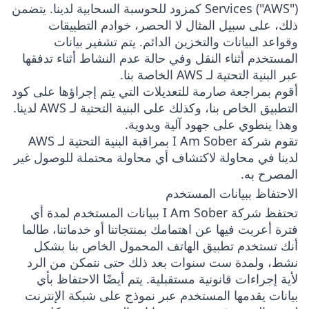
Services ("AWS") كمزود للحوسبة السحابية لدينا. يتضمن
ذلك، على سبيل المثال لا الحصر، خوادم التطبيقات
وقواعد البيانات والتخزين الدائم. يتم تشفير بيانات
المستخدم أثناء النقل وفي حالة عدم النشاط أثناء تدفقها
عبر البنية التحتية لـ AWS الخاصة بنا.
أقوم بمراجعة صارمة للتعديلات التي يتم إجراؤها على كود
التطبيق الخاص بنا، وكذلك على البنية التحتية لـ AWS لدينا.
وهذا ينطوي على جهود آلية ويدوية.
تقوم شركة I Am Sober بمراقبة البنية التحتية لـ AWS
لدينا في محاولة لاكتشاف أي محاولة محتملة للوصول غير
المصرح به.
الاحتفاظ ببيانات المستخدم
تحتفظ شركة I Am Sober ببيانات المستخدم لمدة أي
فترة أعربت فيها عن اهتمامك بمنتجاتنا أو خدماتنا، طالما
أنك تستخدم تطبيق الهاتف المحمول الخاص بنا بشكل
نشط، ولمدة ست سنوات بعد ذلك حتى نتمكن من الرد
لأية إجراءات قانونية مستقبلية. يتم أيضًا الاحتفاظ بأي
بيانات يقدمها المستخدم عبر نموذج على شبكة الإنترنت