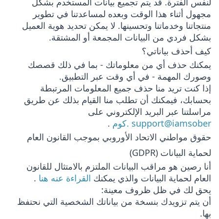
لنفس الفترة. قد يتم تجميع بيانات المستخدم بشكل
مجهول أثناء هذا الوقت وبعده لمساعدتنا في تطوير
منتجاتنا وخدماتنا وتحسينها. لا يمكن تحديد هوية العميل
بشكل فردي من البيانات المجمعة أو المشتقة.
كيف أحذف بياناتي؟
يمكنك حذف أي من معلوماتك - بما في ذلك قصصك
وصورك المهمة - في أي وقت عبر التطبيق.
إذا كنت تريد منا حذف جميع المعلومات المرتبطة
بحسابك، فيمكنك أن تطلب منا القيام بذلك عن طريق
مراسلتنا عبر البريد الإلكتروني على
support@iamsober .كوم
.
حقوق مواطني الاتحاد الأوروبي بموجب القانون العام
لحماية البيانات (GDPR)
أنا رصين هو مراقب البيانات الملتزم بالامتثال للقانون
العام لحماية البيانات والذي يمكنك
القراءة عنه هنا
.
يحق لك في ظل ظروف معينة:
أن يتم تزويدك بنسخة من بياناتك الشخصية التي نحتفظ
بها.