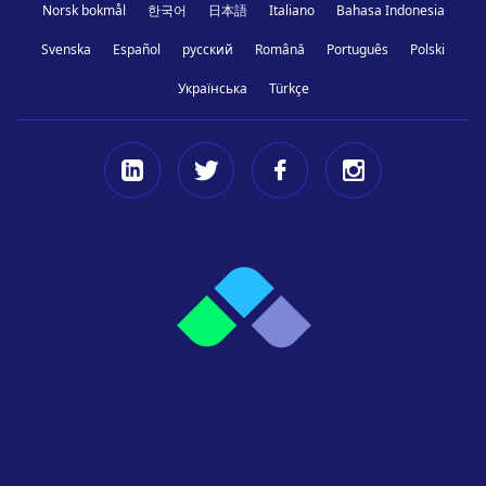
Norsk bokmål
한국어
日本語
Italiano
Bahasa Indonesia
Svenska
Español
русский
Română
Português
Polski
Українська
Türkçe