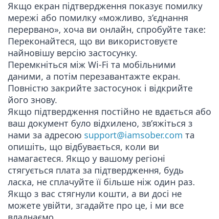
Якщо екран підтвердження показує помилку
мережі або помилку «можливо, з’єднання
перервано», хоча ви онлайн, спробуйте таке:
Переконайтеся, що ви використовуєте
найновішу версію застосунку.
Перемкніться між Wi-Fi та мобільними
даними, а потім перезавантажте екран.
Повністю закрийте застосунок і відкрийте
його знову.
Якщо підтвердження постійно не вдається або
ваш документ було відхилено, зв’яжіться з
нами за адресою
support@iamsober.com
та
опишіть, що відбувається, коли ви
намагаєтеся. Якщо у вашому регіоні
стягується плата за підтвердження, будь
ласка, не сплачуйте її більше ніж один раз.
Якщо з вас стягнули кошти, а ви досі не
можете увійти, згадайте про це, і ми все
владнаємо.