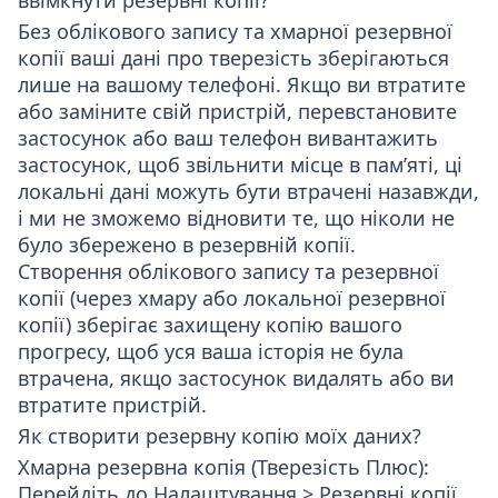
ввімкнути резервні копії?
Без облікового запису та хмарної резервної
копії ваші дані про тверезість зберігаються
лише на вашому телефоні. Якщо ви втратите
або заміните свій пристрій, перевстановите
застосунок або ваш телефон вивантажить
застосунок, щоб звільнити місце в пам’яті, ці
локальні дані можуть бути втрачені назавжди,
і ми не зможемо відновити те, що ніколи не
було збережено в резервній копії.
Створення облікового запису та резервної
копії (через хмару або локальної резервної
копії) зберігає захищену копію вашого
прогресу, щоб уся ваша історія не була
втрачена, якщо застосунок видалять або ви
втратите пристрій.
Як створити резервну копію моїх даних?
Хмарна резервна копія (Тверезість Плюс)
:
Перейдіть до
Налаштування > Резервні копії