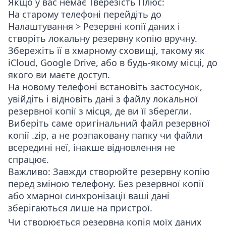
Якщо у вас немає Тверезість Плюс:
На старому телефоні перейдіть до
Налаштування > Резервні копії даних
і
створіть локальну резервну копію вручну.
Збережіть її в хмарному сховищі, такому як
iCloud, Google Drive, або в будь-якому місці, до
якого ви маєте доступ.
На новому телефоні встановіть застосунок,
увійдіть і відновіть дані з файлу локальної
резервної копії з місця, де ви її зберегли.
Виберіть саме оригінальний файл резервної
копії
.zip
, а не розпаковану папку чи файли
всередині неї, інакше відновлення не
спрацює.
Важливо
: Завжди створюйте резервну копію
перед зміною телефону. Без резервної копії
або хмарної синхронізації ваші дані
зберігаються лише на пристрої.
Чи створюється резервна копія моїх даних