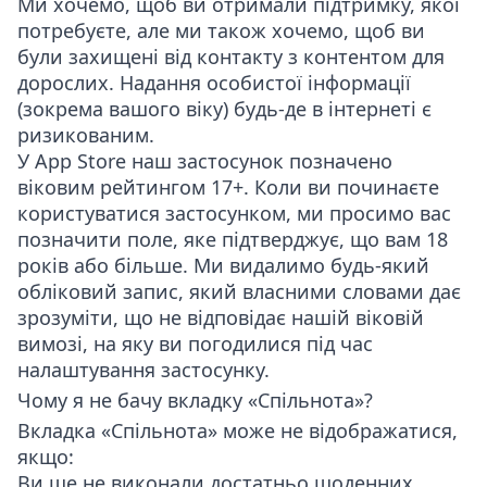
Ми хочемо, щоб ви отримали підтримку, якої
потребуєте, але ми також хочемо, щоб ви
були захищені від контакту з контентом для
дорослих. Надання особистої інформації
(зокрема вашого віку) будь-де в інтернеті є
ризикованим.
У App Store наш застосунок позначено
віковим рейтингом 17+. Коли ви починаєте
користуватися застосунком, ми просимо вас
позначити поле, яке підтверджує, що вам 18
років або більше. Ми видалимо будь-який
обліковий запис, який власними словами дає
зрозуміти, що не відповідає нашій віковій
вимозі, на яку ви погодилися під час
налаштування застосунку.
Чому я не бачу вкладку «Спільнота»?
Вкладка «Спільнота» може не відображатися,
якщо:
Ви ще не виконали достатньо щоденних