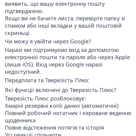
виявить, що вашу електронну пошту
підтверджено.
Якщо ви не бачите листа, перевірте папку зі
спамом або інші вкладки у вашій поштовій
скриньці.
Чи можу я увійти через Google?
Наразі ми підтримуємо вхід за допомогою
електронної пошти та пароля
або
через Apple
(лише iOS). Вхід через Google наразі
недоступний.
Передплата та Тверезість Плюс
Які функції включені до Тверезість Плюс?
Тверезість Плюс розблоковує:
Хмарні резервні копії даних (автоматичні)
Повний робочий нотатник і кероване ведення
щоденника
Повне відстеження потягів та історія
Усі реакції спільноти