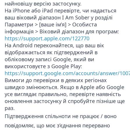
найновішу версію застосунку.
На iPhone або iPad перевірте, чи надається
ваш віковий діапазон I Am Sober у розділі
Параметри > [ваше ім’я] > Особиста
інформація > Віковий діапазон для програм
:
https://support.apple.com/122770
На Android переконайтеся, що ваш вік
відображається як підтверджений в
обліковому записі Google, який ви
використовуєте з Google Play:
https://support.google.com/accounts/answer/100
Вимоги до перевірки в деяких регіонах
швидко змінюються. Якщо в Apple або Google
усе виглядає правильно, перевірте наявність
оновлення застосунку й спробуйте пізніше ще
раз.
Підтвердження спільноти не працює / воно
повідомляє, що моє з’єднання перервано