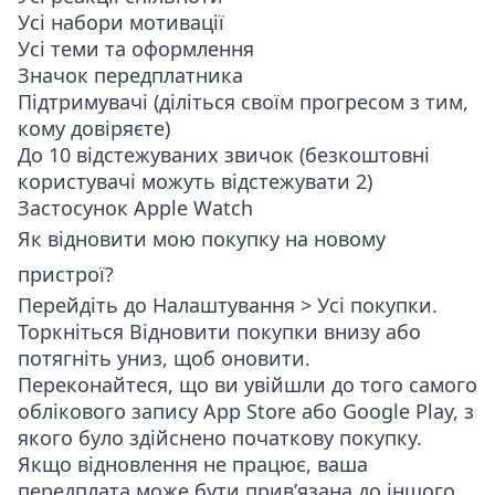
Усі набори мотивації
Усі теми та оформлення
Значок передплатника
Підтримувачі (діліться своїм прогресом з тим,
кому довіряєте)
До 10 відстежуваних звичок (безкоштовні
користувачі можуть відстежувати 2)
Застосунок Apple Watch
Як відновити мою покупку на новому
пристрої?
Перейдіть до
Налаштування > Усі покупки
.
Торкніться
Відновити покупки
внизу або
потягніть униз, щоб оновити.
Переконайтеся, що ви увійшли до того самого
облікового запису App Store або Google Play, з
якого було здійснено початкову покупку.
Якщо відновлення не працює, ваша
передплата може бути прив’язана до іншого